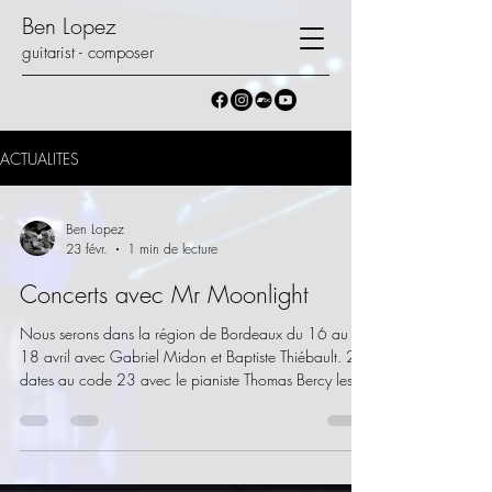
Ben Lopez
guitarist - composer
ACTUALITES
Ben Lopez
23 févr.
1 min de lecture
Concerts avec Mr Moonlight
Nous serons dans la région de Bordeaux du 16 au
18 avril avec Gabriel Midon et Baptiste Thiébault. 2
dates au code 23 avec le pianiste Thomas Bercy les
16 et 17, et le 18 à Saint Macaire.