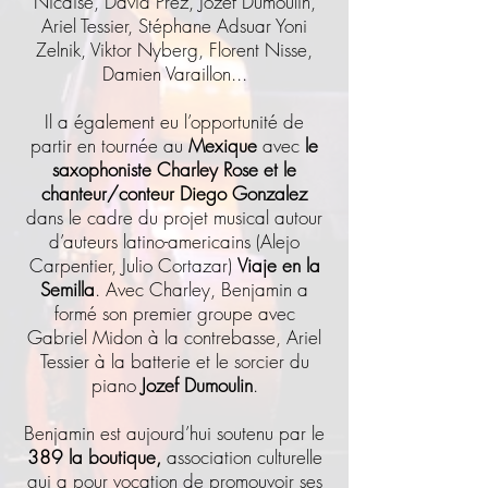
Nicaise, David Prez, Jozef Dumoulin,
Ariel Tessier, Stéphane Adsuar Yoni
Zelnik, Viktor Nyberg, Florent Nisse,
Damien Varaillon...
Il a également eu l’opportunité de
partir en tournée au
Mexique
avec
le
saxophoniste Charley Rose et le
chanteur/conteur Diego Gonzalez
dans le cadre du projet musical autour
d’auteurs latino-americains (Alejo
Carpentier, Julio Cortazar)
Viaje en la
Semilla
. Avec Charley, Benjamin a
formé son premier groupe avec
Gabriel Midon à la contrebasse, Ariel
Tessier à la batterie et le sorcier du
piano
Jozef Dumoulin
.
Benjamin est aujourd’hui soutenu par le
389 la boutique,
association culturelle
qui a pour vocation de promouvoir ses