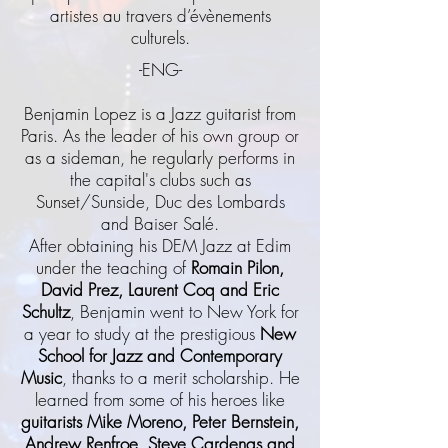
artistes au travers d’évènements
culturels.
-ENG-
Benjamin Lopez is a Jazz guitarist from
Paris. As the leader of his own group or
as a sideman, he regularly performs in
the capital's clubs such as
Sunset/Sunside, Duc des Lombards
and Baiser Salé.
After obtaining his DEM Jazz at Edim
under the teaching of
Romain Pilon,
David Prez, Laurent Coq and Eric
Schultz
, Benjamin went to New York for
a year to study at the prestigious
New
School for Jazz and Contemporary
Music
, thanks to a merit scholarship. He
learned from some of his heroes like
guitarists Mike Moreno, Peter Bernstein,
Andrew Renfroe, Steve Cardenas and