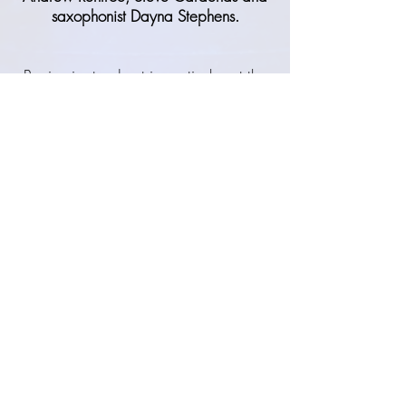
saxophonist Dayna Stephens.
Benjamin stood out in particular at the
Smietana Guitar Competition
chaired
by guitarist Peter Bernstein and was
selected among hundreds of
international guitarists to participate in
the
Semi Finals in Krakow, Poland
.
Upon his return to Paris, Benjamin
collaborated and performed with many
musicians from the Parisian jazz scene
such as Ricardo Izquierdo, Robin
Nicaise, David Prez, Jozef Dumoulin,
Ariel Tessier, Stéphane Adsuar Yoni
Zelnik, Viktor Nyberg, Florent Nisse,
Damien Varaillon...
He also had the opportunity to tour